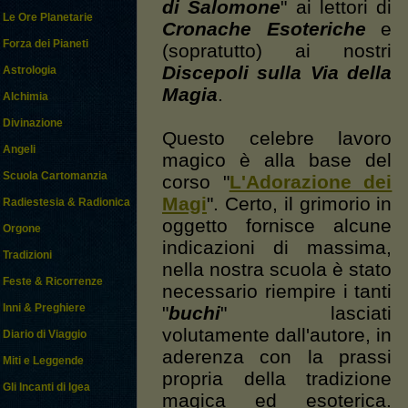
di Salomone
" ai lettori di
Le Ore Planetarie
Cronache Esoteriche
e
Forza dei Pianeti
(sopratutto) ai nostri
Discepoli sulla Via della
Astrologia
Magia
.
Alchimia
Divinazione
Questo celebre lavoro
Angeli
magico è alla base del
Scuola Cartomanzia
corso "
L'Adorazione dei
Magi
". Certo, il grimorio in
Radiestesia & Radionica
oggetto fornisce alcune
Orgone
indicazioni di massima,
Tradizioni
nella nostra scuola è stato
Feste & Ricorrenze
necessario riempire i tanti
Inni & Preghiere
"
buchi
" lasciati
volutamente dall'autore, in
Diario di Viaggio
aderenza con la prassi
Miti e Leggende
propria della tradizione
Gli Incanti di Igea
magica ed esoterica.