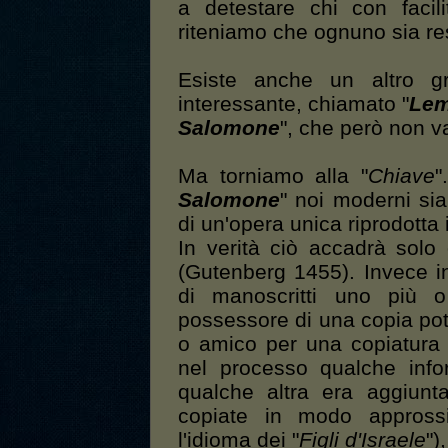
a detestare chi con facil
riteniamo che ognuno sia res
Esiste anche un altro gr
interessante, chiamato "
Lem
Salomone
", che però non va
Ma torniamo alla "
Chiave
"
Salomone
" noi moderni sia
di un'opera unica riprodotta 
In verità ciò accadrà solo 
(Gutenberg 1455). Invece in
di manoscritti uno più o
possessore di una copia pot
o amico per una copiatura
nel processo qualche info
qualche altra era aggiunt
copiate in modo approssi
l'idioma dei "
Figli d'Israele
")