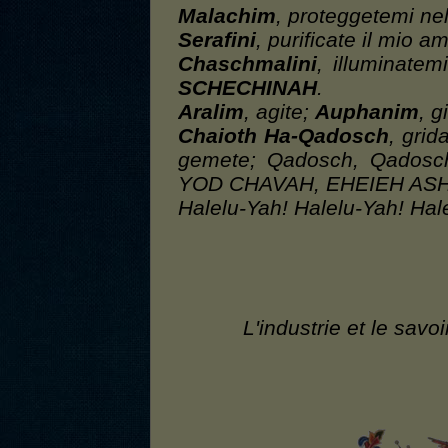
Malachim
, proteggetemi ne
Serafini
, purificate il mio 
Chaschmalini
, illuminatem
SCHECHINAH
.
Aralim
, agite;
Auphanim
, g
Chaioth Ha-Qadosch
, grid
gemete; Qadosch, Qadosc
YOD CHAVAH, EHEIEH AS
Halelu-Yah! Halelu-Yah! Hal
L'industrie et le savo