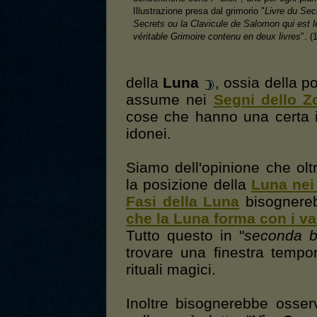
Illustrazione presa dal grimorio "
Livre du Sec
Secrets ou la Clavicule de Salomon qui est l
véritable Grimoire contenu en deux livres
". (
della
Luna
, ossia della po
assume nei
Segni dello Z
cose che hanno una certa i
idonei.
Siamo dell'opinione che oltr
la posizione della
Luna nei
Fasi della Luna
bisognereb
che la Luna forma con i var
Tutto questo in "
seconda b
trovare una finestra tempor
rituali magici.
Inoltre bisognerebbe osse