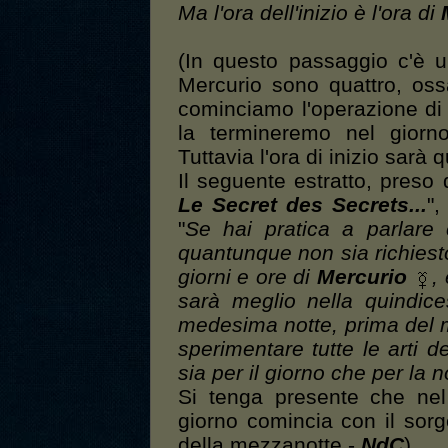
Ma l'ora dell'inizio è l'ora di
(In questo passaggio c'è u
Mercurio sono quattro, ossa
cominciamo l'operazione di 
la termineremo nel giorno
Tuttavia l'ora di inizio sarà 
Il seguente estratto, preso 
Le Secret des Secrets...
",
"
Se hai pratica a parlare c
quantunque non sia richiesto
giorni e ore di
Mercurio
,
sarà meglio nella quindic
medesima notte, prima del ma
sperimentare tutte le arti 
sia per il giorno che per la n
Si tenga presente che nel
giorno comincia con il sor
della mezzanotte -
NdC
)