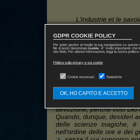
L'industrie et le savo
GDPR COOKIE POLICY
Per poter gestire al meglio la tua navigazione su questo
Capitolo I
file di testo denominati
cookie
. Ãˆ molto importante che t
sito Web. Per ulteriori informazioni, leggi la nostra politica
Riguardo l'amore div
Politica sulla privacy e sui cookie
l'acquisizione di questa co
Cookie necessari
Statistiche
Salomone, figlio di Davide, 
della nostra Chiave è tem
contrizione di cuore, inv
OK, HO CAPITO E ACCETTO
desideriamo intraprende
devozione, perché così Dio c
Quando, dunque, desideri ac
delle scienze magiche, è 
nell'ordine delle ore e dei 
, senza il cui concorso no