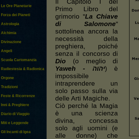
Il Capitolo I del
Le Ore Planetarie
Primo Libro del
grimorio "
La Chiave
Forza dei Pianeti
di Salomone
"
Astrologia
sottolinea ancora la
Alchimia
necessità della
Divinazione
preghiera, poiché
Angeli
senza il concorso di
Dio
(o meglio di
Scuola Cartomanzia
Yaweh - יהוה
) è
Radiestesia & Radionica
impossibile
Orgone
intraprendere un
Tradizioni
solo passo sulla via
Feste & Ricorrenze
delle Arti Magiche.
Ciò perché la Magia
Inni & Preghiere
è una scienza
Diario di Viaggio
divina, concessa
Miti e Leggende
solo agli uomini (e
Gli Incanti di Igea
alle donne) che