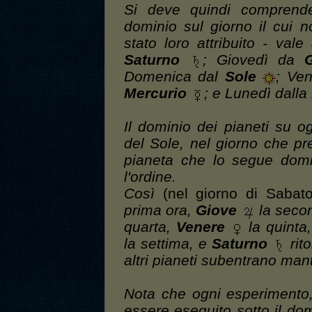
Si deve quindi comprende
dominio sul giorno il cui
stato loro attribuito - val
Saturno
; Giovedì da
Domenica dal
Sole
; Ve
Mercurio
; e Lunedì dalla
Il dominio dei pianeti su og
del Sole, nel giorno che pr
pianeta che lo segue domi
l'ordine.
Così
(nel giorno di Sabat
prima ora,
Giove
la seco
quarta,
Venere
la quinta
la settima, e
Saturno
rito
altri pianeti subentrano ma
Nota che ogni esperimento
essere eseguito sotto il dom