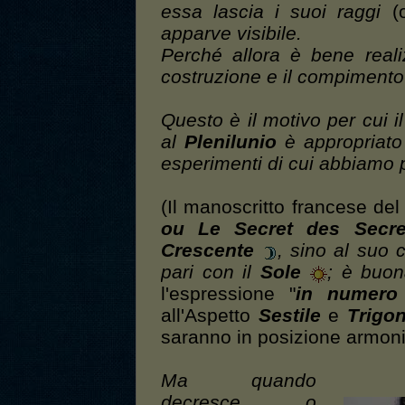
essa lascia i suoi raggi
(o
apparve visibile.
Perché allora è bene realiz
costruzione e il compimento 
Questo è il motivo per cui 
al
Plenilunio
è appropriato 
esperimenti di cui abbiamo 
(Il manoscritto francese de
ou Le Secret des Secret
Crescente
, sino al suo
pari con il
Sole
; è buon
l'espressione "
in numero 
all'Aspetto
Sestile
e
Trigo
saranno in posizione armoni
Ma quando
decresce o