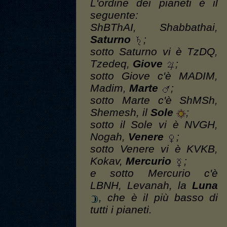
L'ordine dei pianeti è il
seguente:
ShBThAI, Shabbathai,
Saturno
;
sotto Saturno vi è TzDQ,
Tzedeq,
Giove
;
sotto Giove c'è MADIM,
Madim,
Marte
;
sotto Marte c'è ShMSh,
Shemesh, il
Sole
;
sotto il Sole vi è NVGH,
Nogah,
Venere
;
sotto Venere vi è KVKB,
Kokav,
Mercurio
;
e sotto Mercurio c'è
LBNH, Levanah, la
Luna
, che è il più basso di
tutti i pianeti.