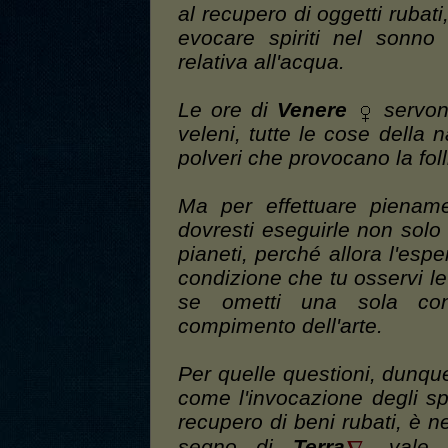
al recupero di oggetti rubati
evocare spiriti nel sonno
relativa all'acqua.
Le ore di
Venere
servono
veleni, tutte le cose della 
polveri che provocano la foll
Ma per effettuare piename
dovresti eseguirle non solo
pianeti, perché allora l'es
condizione che tu osservi le 
se ometti una sola con
compimento dell'arte.
Per quelle questioni, dunq
come l'invocazione degli spi
recupero di beni rubati, è 
segno di
Terra
, vale