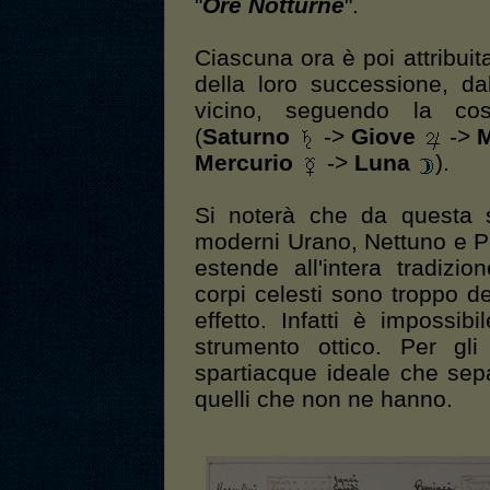
"
Ore Notturne
".
Ciascuna ora è poi attribui
della loro successione, da
vicino, seguendo la co
(
Saturno
->
Giove
->
M
Mercurio
->
Luna
).
Si noterà che da questa s
moderni Urano, Nettuno e Plu
estende all'intera tradizi
corpi celesti sono troppo d
effetto. Infatti è impossib
strumento ottico. Per gli
spartiacque ideale che sepa
quelli che non ne hanno.