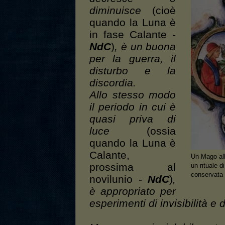
diminuisce
(cioè
quando la Luna è
in fase Calante -
NdC
)
, è un buona
per la guerra, il
disturbo e la
discordia.
Allo stesso modo
il periodo in cui è
quasi priva di
luce
(ossia
quando la Luna è
Calante,
Un Mago all
prossima al
un rituale 
conservata 
novilunio -
NdC
)
,
è appropriato per
esperimenti di invisibilità e 