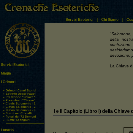
Servizi Esoterici
|
Chi Siamo
|
Cos
"
Salomone, f
della nost
contrizione
desideriam
devozione, p
Servizi Esoterici
La Chiave d
Magia
I Grimori
» Grimori Cenni Storici
» Estratto Dottor Faust
» Prefazione "Chiave"
» Preambolo "Chiave"
» Clavis Salomonis - 1
» Clavis Salomonis - 2
» Clavis Salomonis - 3
I e II Capitolo (Libro I) della Chiav
» Spiriti nei Cristalli
» Poteri dei 72 Demoni
» I Sette Scongiuri
Lunario