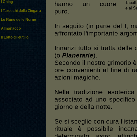
I Ching
hanno un cuore
Tabell
e ai S
puro.
I Tarocchi della Zingara
Le Rune delle Norne
In seguito (in parte del I, m
Almanacco
affrontato l'importante argo
Il Lotto di Rutilio
Innanzi tutto si tratta delle 
(o
Planetarie
).
Secondo il nostro grimorio è
ore convenienti al fine di r
azioni magiche.
Nella tradizione esoteric
associato ad uno specifico
giorno e della notte.
Se si sceglie con cura l'ist
rituale è possibile incan
determinato astro affinch