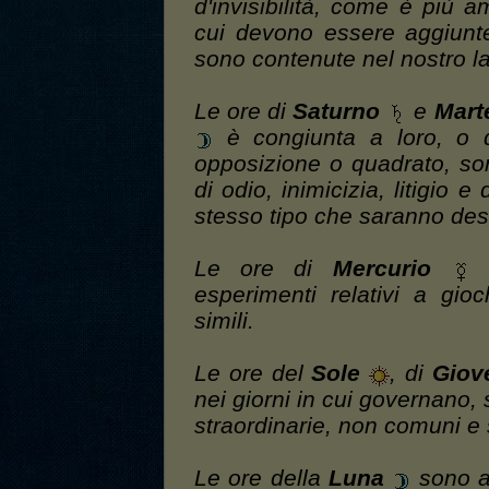
d'invisibilità, come è più 
cui devono essere aggiunte
sono contenute nel nostro l
Le ore di
Saturno
e
Mart
è congiunta a loro, o q
opposizione o quadrato, son
di odio, inimicizia, litigio e
stesso tipo che saranno desc
Le ore di
Mercurio
s
esperimenti relativi a gioc
simili.
Le ore del
Sole
, di
Giov
nei giorni in cui governano,
straordinarie, non comuni e
Le ore della
Luna
sono ad