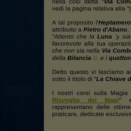
nella così detta "
Via Com
vedi la pagina relativa alla "
A tal proposito l'
Heptamero
attribuito a
Pietro d'Abano
,
"
Attento che la
Luna
sia
favorevole alla tua operazi
che non sia nella
Via Comb
della
Bilancia
e i
quattor
Detto questo vi lasciamo ai
sotto il titolo di "
La Chiave 
I nostri corsi sulla Magia
Risveglio dei Magi
" 
rappresentano delle ottim
praticare, dedicate esclusi