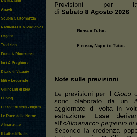
Divinazione
Previsioni per l
Angeli
di
Sabato 8 Agosto 2026
Scuola Cartomanzia
Radiestesia & Radionica
Roma e Tutte:
Orgone
Tradizioni
Firenze, Napoli e Tutte:
Feste & Ricorrenze
Inni & Preghiere
Diario di Viaggio
Note sulle previsioni
Miti e Leggende
Gli Incanti di Igea
Le previsioni per il
Gioco d
I Ching
sono elaborate da un
A
aggiornate di volta in vo
I Tarocchi della Zingara
estrazione. Esse deri
Le Rune delle Norne
all’«
Almanacco perpetuo di 
Almanacco
Secondo la credenza popol
Il Lotto di Rutilio