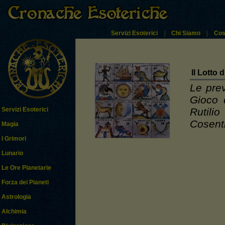
Servizi Esoterici
|
Chi Siamo
|
Cos
Il Lotto d
Le prev
Gioco 
Rutili
Servizi Esoterici
Cosent
Magia
I Grimori
Lunario
Le Ore Planetarie
Forza dei Pianeti
Astrologia
Alchimia