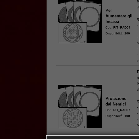
P
c
Per
Aumentare gli
Q
Incassi
-
Cod.
RIT_RAD04
-
Disponibilità:
100
-
A
-
-
p
D
R
P
c
Protezione
Q
dai Nemici
-
Cod.
RIT_RAD07
-
Disponibilità:
100
-
A
-
-