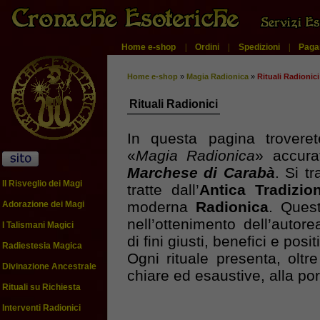
Home e-shop
|
Ordini
|
Spedizioni
|
Paga
Home e-shop
»
Magia Radionica
»
Rituali Radionici
Rituali Radionici
In questa pagina troveret
«
Magia Radionica
» accura
Marchese di Carabà
. Si tr
Il Risveglio dei Magi
tratte dall’
Antica Tradizio
moderna
Radionica
. Quest
Adorazione dei Magi
nell’ottenimento dell’auto
I Talismani Magici
di fini giusti, benefici e positi
Radiestesia Magica
Ogni rituale presenta, oltre
Divinazione Ancestrale
chiare ed esaustive, alla port
Rituali su Richiesta
Interventi Radionici