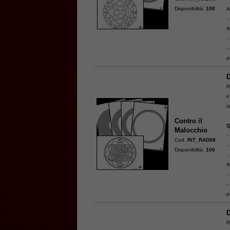
Disponibilità:
100
A
-
A
-
-
p
D
R
i
i
Contro il
Q
Malocchio
-
Cod.
RIT_RAD08
-
Disponibilità:
100
-
A
-
-
p
D
R