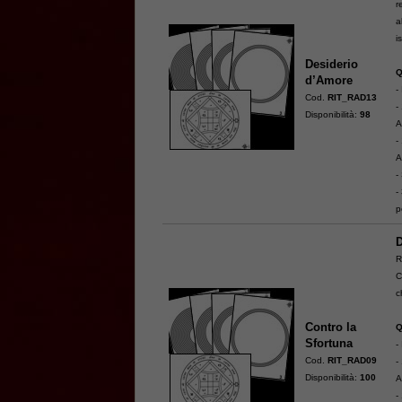
r
al
i
Desiderio
Q
d’Amore
-
Cod.
RIT_RAD13
-
Disponibilità:
98
A
-
A
-
-
p
D
R
C
c
Contro la
Q
Sfortuna
-
Cod.
RIT_RAD09
-
Disponibilità:
100
A
-