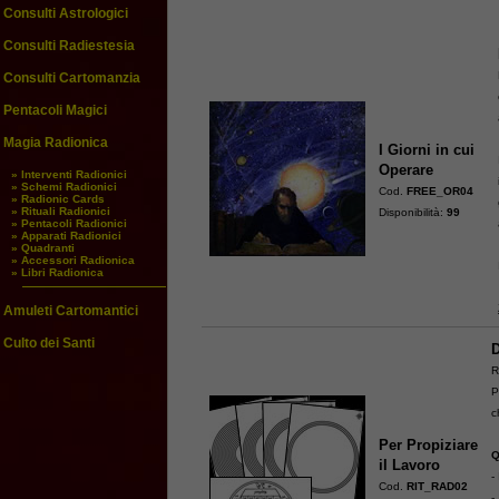
Consulti Astrologici
Consulti Radiestesia
Consulti Cartomanzia
Pentacoli Magici
Magia Radionica
I Giorni in cui
Operare
» Interventi Radionici
» Schemi Radionici
Cod.
FREE_OR04
» Radionic Cards
» Rituali Radionici
Disponibilità:
99
» Pentacoli Radionici
» Apparati Radionici
» Quadranti
» Accessori Radionica
» Libri Radionica
Amuleti Cartomantici
Culto dei Santi
D
R
P
c
Per Propiziare
Q
il Lavoro
-
Cod.
RIT_RAD02
-