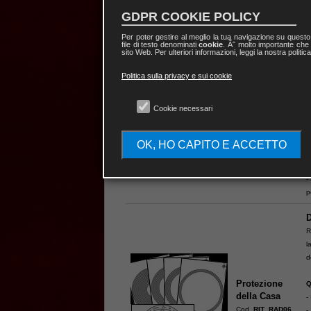
p
GDPR COOKIE POLICY
D
Per poter gestire al meglio la tua navigazione su quest
file di testo denominati
cookie
. Ãˆ molto importante che 
R
sito Web. Per ulteriori informazioni, leggi la nostra politic
P
c
Politica sulla privacy e sui cookie
Prosperità
Q
della Casa
Cookie necessari
-
Cod.
RIT_RAD05
-
Disponibilità:
100
-
OK, HO CAPITO E ACCETTO
A
-
-
p
D
R
l
d
Protezione
Q
della Casa
-
Cod.
RIT_RAD06
-