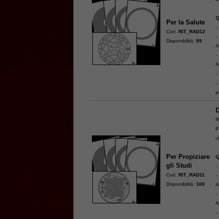
Q
Per la Salute
-
Cod.
RIT_RAD12
-
Disponibilità:
99
A
-
A
-
-
p
D
R
P
c
Per Propiziare
Q
gli Studi
-
Cod.
RIT_RAD11
-
Disponibilità:
100
A
-
A
-