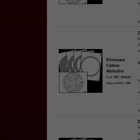
A
-
-
p
D
R
E
d
Eliminare
Q
Cattive
-
Abitudini
-
Cod.
RIT_RAD10
A
Disponibilità:
100
-
A
-
-
p
D
R
l
i