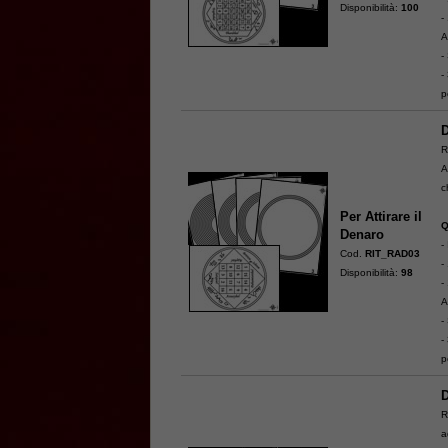
Disponibilità:
100
-
A
-
-
p
D
R
A
c
Per Attirare il
Q
Denaro
-
Cod.
RIT_RAD03
-
Disponibilità:
98
-
A
-
-
p
D
R
a