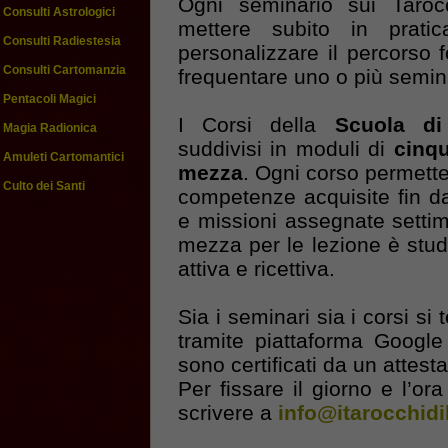
Ogni seminario sui Tarocc
Consulti Astrologici
mettere subito in prati
Consulti Radiestesia
personalizzare il percorso f
Consulti Cartomanzia
frequentare uno o più semin
Pentacoli Magici
I Corsi della
Scuola di
Magia Radionica
suddivisi in moduli di
cinqu
Amuleti Cartomantici
mezza
. Ogni corso permette 
Culto dei Santi
competenze acquisite fin da
e missioni assegnate setti
mezza per le lezione è stud
attiva e ricettiva.
Sia i seminari sia i corsi s
tramite piattaforma Google
sono certificati da un attest
Per fissare il giorno e l’or
scrivere a
info@itarocchid