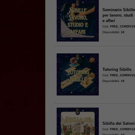
Seminario Sibill
per lavoro, studi
e affari
Cod.
FREE_CORDIV1
Disponibilità:
10
Tutoring Sibille
Cod.
FREE_CORDIV1
Disponibilità:
10
Sibilla dei Saloni
Cod.
FREE_CORDIV1
Disponibilità:
10