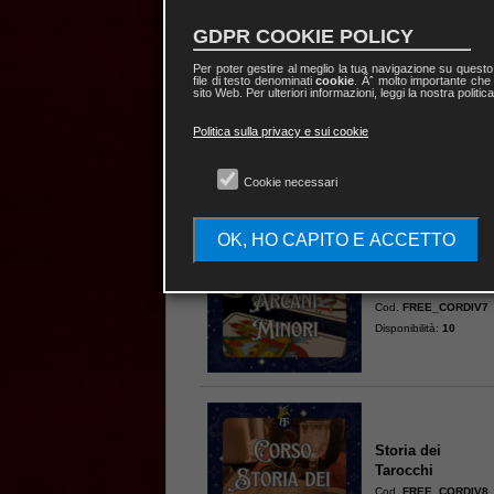
GDPR COOKIE POLICY
Per poter gestire al meglio la tua navigazione su quest
file di testo denominati
cookie
. Ãˆ molto importante che 
Corso Arcani
sito Web. Per ulteriori informazioni, leggi la nostra politic
Maggiori
Cod.
FREE_CORDIV6
Politica sulla privacy e sui cookie
Disponibilità:
10
Cookie necessari
OK, HO CAPITO E ACCETTO
Corso Arcani
Minori
Cod.
FREE_CORDIV7
Disponibilità:
10
Storia dei
Tarocchi
Cod.
FREE_CORDIV8