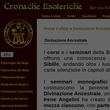
Home e-shop
|
Ordini
|
Spedizioni
|
Paga
Home e-shop
»
Divinazione Ancestr
Divinazione Ancestrale
I
corsi
e i
seminari
della
S
offrono una conoscenza
Sibille
, andando oltre i lu
Il Risveglio dei Magi
carte silenziose in capitoli 
Adorazione dei Magi
I Talismani Magici
I
seminari monografici
Radiestesia Magica
costituiscono la perenne
Divinazione Ancestrale
Divinazione Ancestrale
, u
Irene Angelini
ha creato s
Rituali su Richiesta
mezza ciascuno
, con
parte
Interventi Radionici