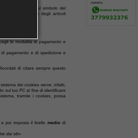
numero:
fficiente cliccare sul
simbolo del
icare la quantità degli articoli
 scegli le modalità di pagamento e
tà di pagamento e di spedizione e
Ricordati di citare sempre questo
sistema dei cookies serve, infatti,
 sul tuo PC al fine di identificare
istema, tramite i cookies, possa
e poi imposta il livello
medio
di
ie dai siti
»