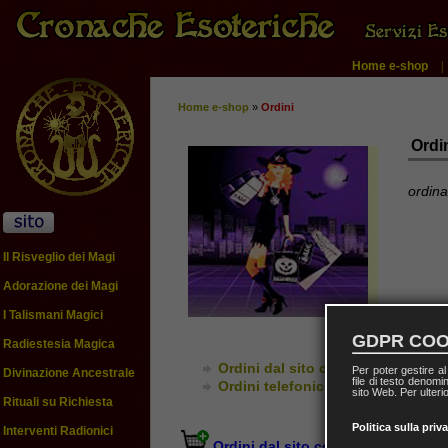
Home e-shop
Home e-shop
»
Ordini
Ordi
ordina
Il Risveglio dei Magi
Adorazione dei Magi
I Talismani Magici
GDPR COO
Radiestesia Magica
Ordini dal sito con il carrello virt
Per poter gestire a
Divinazione Ancestrale
file di testo denomi
Ordini telefonici
sito Web. Per ulterio
Rituali su Richiesta
Politica sulla priv
Interventi Radionici
Ordini dal sito con il carrello virtu