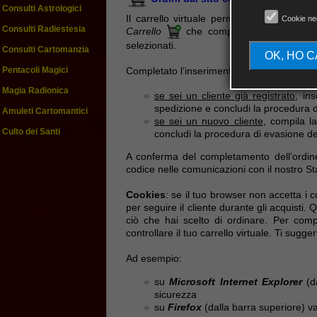
Consulti Astrologici
Il carrello virtuale permette di seleziona
Cookie ne
Consulti Radiestesia
Carrello
che compare in ogni scheda p
selezionati.
Consulti Cartomanzia
OK, HO 
Completato l’inserimento dei prodotti nel C
Pentacoli Magici
Magia Radionica
se sei un cliente già registrato
, in
spedizione e concludi la procedura d
Amuleti Cartomantici
se sei un nuovo cliente
, compila l
Culto dei Santi
concludi la procedura di evasione del
A conferma del completamento dell’ordine 
codice nelle comunicazioni con il nostro Sta
Cookies
: se il tuo browser non accetta i 
per seguire il cliente durante gli acquisti.
ciò che hai scelto di ordinare. Per comp
controllare il tuo carrello virtuale. Ti sugge
Ad esempio:
su
Microsoft Internet Explorer
(da
sicurezza
su
Firefox
(dalla barra superiore) v