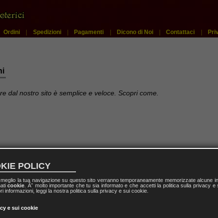
|
Ordini
|
Spedizioni
|
Pagamenti
|
Dicono di Noi
|
Contattaci
|
Pri
ni
re dal nostro sito è semplice e veloce. Scopri come.
KIE POLICY
uale
l meglio la tua navigazione su questo sito verranno temporaneamente memorizzate alcune inf
nati
cookie
. Ãˆ molto importante che tu sia informato e che accetti la politica sulla privacy e
ri informazioni, leggi la nostra politica sulla privacy e sui cookie.
acy e sui cookie
ale