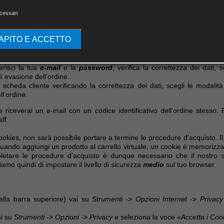
re i prodotti che desideri acquistare. Per selezionare un oggetto è su
cessari
rodotto. In ogni momento potrai controllarne il contenuto e modif
CAPITO E ACCETTO
arrello, clicca su
e poi:
serisci la tua
e-mail
e la
password
, verifica la correttezza dei dati,
i evasione dell’ordine.
a scheda cliente verificando la correttezza dei dati, scegli le modali
l’ordine.
riceverai un e-mail con un codice identificativo dell’ordine stesso. 
ff.
cookies, non sarà possibile portare a termine le procedure d’acquisto. Il 
 Quando aggiungi un prodotto al carrello virtuale, un cookie è memorizzato
letare le procedure d’acquisto è dunque necessario che il nostro s
riamo quindi di impostare il livello di sicurezza
medio
sul tuo browser.
lla barra superiore) vai su
Strumenti
->
Opzioni Internet
->
Privacy
ai su
Strumenti
->
Opzioni
->
Privacy
e seleziona la voce «
Accetta i Cook