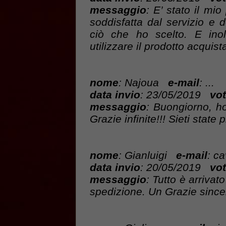
messaggio
: E’ stato il mi
soddisfatta dal servizio e 
ciò che ho scelto. E inol
utilizzare il prodotto acquis
nome
: Najoua
e-mail
: ...
data invio
: 23/05/2019
vot
messaggio
: Buongiorno, ho
Grazie infinite!!! Sieti state
nome
: Gianluigi
e-mail
: c
data invio
: 20/05/2019
vot
messaggio
: Tutto è arrivat
spedizione. Un Grazie sincer