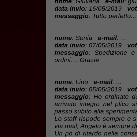
nome
: Giuliana
e-mail
: gi
data invio
: 16/05/2019
vot
messaggio
: Tutto perfetto..
nome
: Sonia
e-mail
: ...
data invio
: 07/05/2019
vot
messaggio
: Spedizione e r
ordini.... Grazie
nome
: Lino
e-mail
: ...
data invio
: 05/05/2019
vot
messaggio
: Ho ordinato dei
arrivato integro nel plico si
passo subito alla speriment
Lo staff rispode sempre e 
via mail, Angelo è sempre di
Un pò di ritardo nella con