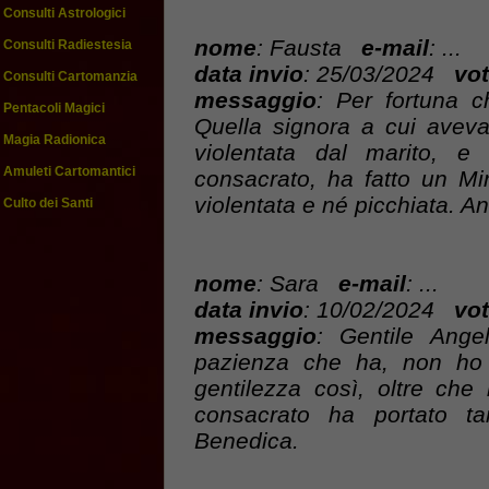
Consulti Astrologici
nome
: Fausta
e-mail
: ...
Consulti Radiestesia
data invio
: 25/03/2024
vot
Consulti Cartomanzia
messaggio
: Per fortuna 
Pentacoli Magici
Quella signora a cui avev
Magia Radionica
violentata dal marito, 
Amuleti Cartomantici
consacrato, ha fatto un Mi
violentata e né picchiata. An
Culto dei Santi
nome
: Sara
e-mail
: ...
data invio
: 10/02/2024
vot
messaggio
: Gentile Angel
pazienza che ha, non ho m
gentilezza così, oltre che
consacrato ha portato tan
Benedica.