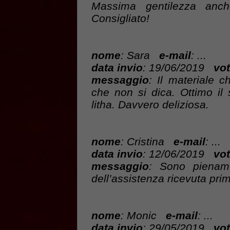
Massima gentilezza anche
Consigliato!
nome
: Sara
e-mail
: ...
data invio
: 19/06/2019
vot
messaggio
: Il materiale 
che non si dica. Ottimo il 
litha. Davvero deliziosa.
nome
: Cristina
e-mail
: ...
data invio
: 12/06/2019
vot
messaggio
: Sono piename
dell’assistenza ricevuta pri
nome
: Monic
e-mail
: ...
data invio
: 29/05/2019
vot