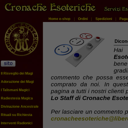
Home e-shop
|
Ordini
|
Spedizioni
|
Paga
Dicon
Hai
Esot
bene
gra
Il Risveglio dei Magi
commento che possa esser
Adorazione dei Magi
comprato da noi. In ques
pagina a tutti i nostri client
I Talismani Magici
Lo Staff di Cronache Esot
Radiestesia Magica
Divinazione Ancestrale
Per lasciare un commento pu
Rituali su Richiesta
cronacheesoteriche@libero
Interventi Radionici