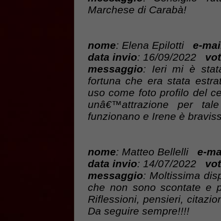
Marchese di Carabà!
nome
: Elena Epilotti
e-mai
data invio
: 16/09/2022
vot
messaggio
: Ieri mi è stat
fortuna che era stata estra
uso come foto profilo del 
unâ€™attrazione per tale 
funzionano e Irene è bravis
nome
: Matteo Bellelli
e-ma
data invio
: 14/07/2022
vot
messaggio
: Moltissima dis
che non sono scontate e p
Riflessioni, pensieri, citazi
Da seguire sempre!!!!