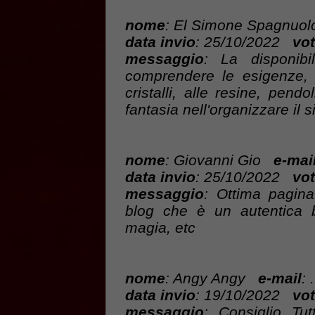
nome
: El Simone Spagnu
data invio
: 25/10/2022
vot
messaggio
: La disponibi
comprendere le esigenze, 
cristalli, alle resine, pend
fantasia nell'organizzare il s
nome
: Giovanni Gio
e-mai
data invio
: 25/10/2022
vot
messaggio
: Ottima pagina
blog che è un autentica b
magia, etc
nome
: Angy Angy
e-mail
: .
data invio
: 19/10/2022
vot
messaggio
: Consiglio Tu