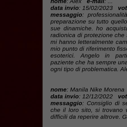
nome
: Alex
e-mail
: ...
data invio
: 15/02/2023
vot
messaggio
: professionali
preparazione su tutto quell
sue dinamiche. ho acquist
radionica di protezione che
mi hanno letteralmente cambi
mio punto di riferimento fisso
esoterici. Angelo in par
paziente che ha sempre una
ogni tipo di problematica. Al
nome
: Manila Nike Moren
data invio
: 12/12/2022
vot
messaggio
: Consiglio di s
che il loro sito, si trovano
difficili da reperire altrove. 