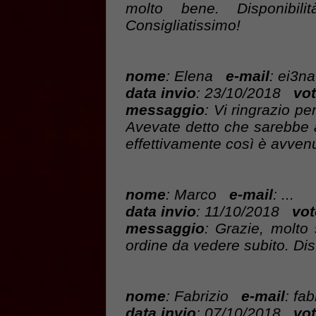
molto bene. Disponibilit
Consigliatissimo!
nome
: Elena
e-mail
: ei3n
data invio
: 23/10/2018
vot
messaggio
: Vi ringrazio pe
Avevate detto che sarebbe a
effettivamente così è avvenu
nome
: Marco
e-mail
: ...
data invio
: 11/10/2018
vot
messaggio
: Grazie, molto s
ordine da vedere subito. Dist
nome
: Fabrizio
e-mail
: fa
data invio
: 07/10/2018
vot