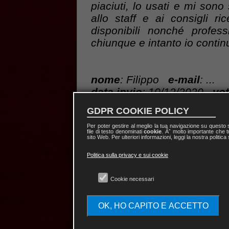
piaciuti, lo usati e mi sono 
allo staff e ai consigli ri
disponibili nonché profess
chiunque e intanto io continu
nome
: Filippo
e-mail
: ...
data invio
: 10/12/2020
vot
messaggio
: E’ arrivato tutt
GDPR COOKIE POLICY
velocissimi..!! :-) a presto!!
Per poter gestire al meglio la tua navigazione su questo
file di testo denominati
cookie
. Ãˆ molto importante che t
sito Web. Per ulteriori informazioni, leggi la nostra politica
nome
: Luciana
e-mail
: ...
Politica sulla privacy e sui cookie
data invio
: 17/11/2020
vot
messaggio
: Non basterebbe
Cookie necessari
Siete persone estremament
umanità. Senza dubbio i migl
OK, HO CAPITO E ACCETTO