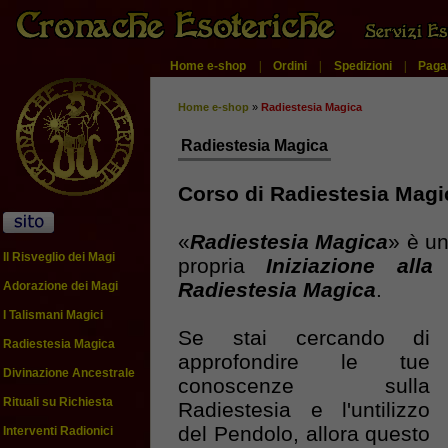
Home e-shop
|
Ordini
|
Spedizioni
|
Paga
Home e-shop
»
Radiestesia Magica
Radiestesia Magica
Corso di Radiestesia Magic
«
Radiestesia Magica
» è un
Il Risveglio dei Magi
propria
Iniziazione all
Radiestesia Magica
.
Adorazione dei Magi
I Talismani Magici
Se stai cercando di
Radiestesia Magica
approfondire le tue
Divinazione Ancestrale
conoscenze sulla
Rituali su Richiesta
Radiestesia e l'untilizzo
del Pendolo, allora questo
Interventi Radionici