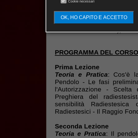
Per info e costi potete 
Cookie necessari
WhatsApp: 377/993237
cronacheesoteriche@libero
OK, HO CAPITO E ACCETTO
direttamente il Maestro
Marchese di Carabà
), su
F
PROGRAMMA DEL CORS
Prima Lezione
Teoria e Pratica
: Cos'è l
Pendolo - Le fasi prelimina
l'Autorizzazione - Scelt
Preghiera del radiestesi
sensibilità Radiestesica 
Radiestesici - Il Raggio Fo
Seconda Lezione
Teoria e Pratica
: Il pendo