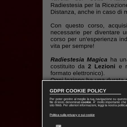
Radiestesia per la Ricezione
Distanza, anche in caso di 
Con questo corso, acquisi
necessarie per diventare un
corso per un'esperienza in
vita per sempre!
Radiestesia Magica
ha una
costituito da
2 Lezioni
e r
formato elettronico).
Ogni lezione ha una durata 
Skype o "di persona" rec
GDPR COOKIE POLICY
Giosuè Carducci, n. 42/A, B
Per poter gestire al meglio la tua navigazione su quest
file di testo denominati
cookie
. Ãˆ molto importante che 
sito Web. Per ulteriori informazioni, leggi la nostra politic
Chi completerà il percorso 
Frequenza
.
Politica sulla privacy e sui cookie